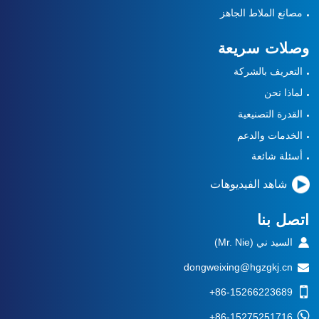
مصانع الملاط الجاهز
وصلات سريعة
التعريف بالشركة
لماذا نحن
القدرة التصنيعية
الخدمات والدعم
أسئلة شائعة
شاهد الفيديوهات
اتصل بنا
السيد ني (Mr. Nie)
dongweixing@hgzgkj.cn
+86-15266223689
+86-15275251716