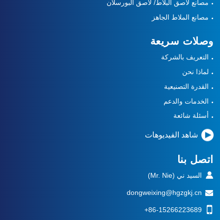
مصانع لاصق البلاط/ لاصق البورسلان
مصانع الملاط الجاهز
وصلات سريعة
التعريف بالشركة
لماذا نحن
القدرة التصنيعية
الخدمات والدعم
أسئلة شائعة
شاهد الفيديوهات
اتصل بنا
السيد ني (Mr. Nie)
dongweixing@hgzgkj.cn
+86-15266223689