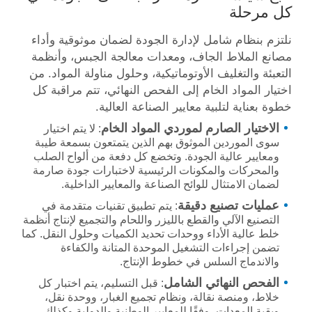
كل مرحلة
نلتزم بنظام شامل لإدارة الجودة لضمان موثوقية وأداء
مصانع الملاط الجاف، ومعدات معالجة الجبس، وأنظمة
التعبئة والتغليف الأوتوماتيكية، وحلول مناولة المواد. من
اختيار المواد الخام إلى الفحص النهائي، تتم مراقبة كل
خطوة بعناية لتلبية معايير الصناعة العالية.
الاختيار الصارم لموردي المواد الخام
: لا يتم اختيار
سوى الموردين الموثوق بهم الذين يتمتعون بسمعة طيبة
ومعايير عالية الجودة. وتخضع كل دفعة من ألواح الصلب
والمحركات والمكونات الرئيسية لاختبارات جودة صارمة
لضمان الامتثال للوائح الصناعة والمعايير الداخلية.
عمليات تصنيع دقيقة
: يتم تطبيق تقنيات متقدمة في
التصنيع الآلي والقطع بالليزر واللحام والتجميع لإنتاج أنظمة
خلط عالية الأداء ووحدات تحديد الكميات وحلول النقل. كما
تضمن إجراءات التشغيل الموحدة المتانة والكفاءة
والاندماج السلس في خطوط الإنتاج.
الفحص النهائي الشامل
: قبل التسليم، يتم اختبار كل
خلاط، ومنصة نقالة، ونظام تجميع الغبار، ووحدة نقل،
وبقية المعدات، وفقًا للمعايير الوطنية والدولية وكذلك