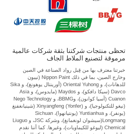
تحظى منتجات شركتنا بثقة شركات عالمية
مرموقة لتصنيع الملاط الجاف
خبرتنا معترف بها من قِبل رواد الصناعة في الصين
وخارج الصين، بما في ذلك Nippon Paint (نيبون
للدهانات)، و Oriental Yuhong (أورينتال يوهونغ)، و Sika
Davco (سيكا دافكو)، و Maydos (مايدوس)، و Asia
Cuanon (آسيا كوانون)، وBBMG، و Nego Technology
(نيغو للتكنولوجيا)، و Xinyangfeng (Yonfer) (شينيانغفنغ
(يونفر)، و Yuntianhua (يونتيانهوا)، Sichuan
Longmang(سيشوان لونغمانغ)، وشركة JSC، و Liuguo
Chemical (ليوغو للكيماويات)، وغيرها. كما أننا نقدم