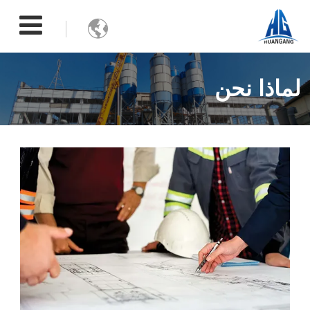

لماذا نحن