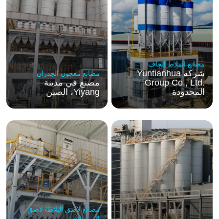
مصانع الملاط الجاف
شركة
Yuntianhua
مصانع معجون الجدران
Group Co., Ltd.
مصنع في مدينة
المحدودة
Yiyang، الصين
مصانع لاصق البلاط/ لاصق
البورسلان