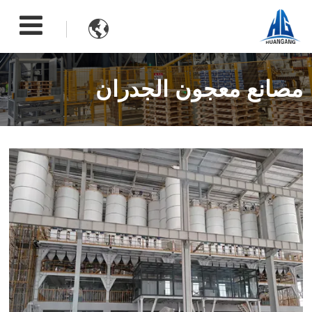

مصانع معجون الجدران