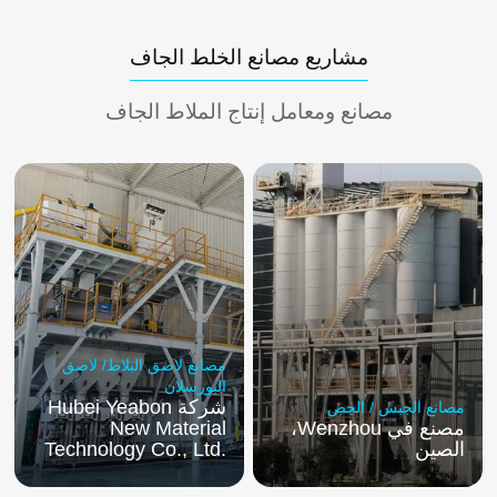
مشاريع مصانع الخلط الجاف
مصانع ومعامل إنتاج الملاط الجاف
مصانع لاصق البلاط/ لاصق
البورسلان
شركة
Hubei Yeabon
مصانع الجبس / الجص
مصنع في Wenzhou،
New Material
الصين
Technology Co., Ltd.