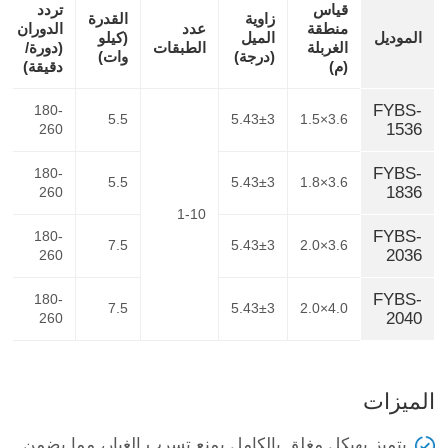
قياس
تردد
زاوية
القدرة
منطقة
عدد
الدوران
الموديل
الميل
(كيلو
الغربلة
الطبقات
(دورة/
(درجة)
وات)
(م)
دقيقة)
FYBS-
180-
5.5
5.43±3
1.5×3.6
1536
260
FYBS-
180-
5.5
5.43±3
1.8×3.6
1836
260
1-10
FYBS-
180-
7.5
5.43±3
2.0×3.6
2036
260
FYBS-
180-
7.5
5.43±3
2.0×4.0
2040
260
الميزات
يتميز بهيكل مغلق بالكامل يمنع تسرب الغبار، مما يضمن