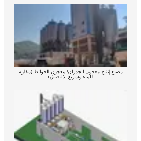
مصنع إنتاج معجون الجدران/ معجون الحوائط (مقاوم
للماء وسريع الالتصاق)