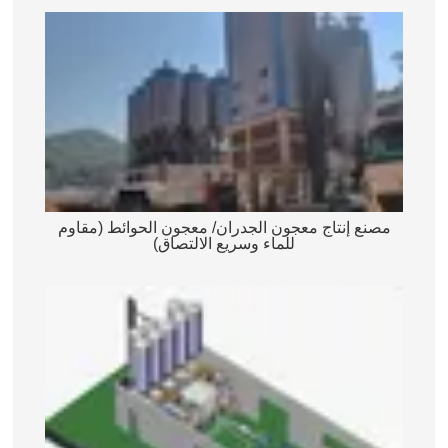
مصنع إنتاج معجون الجدران/ معجون الحوائط (مقاوم
للماء وسريع الالتصاق)