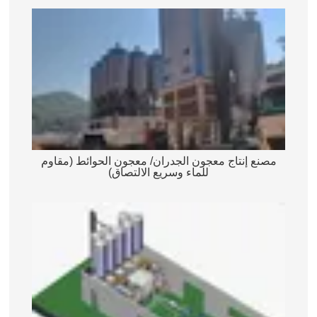
مصنع إنتاج معجون الجدران/ معجون الحوائط (مقاوم
للماء وسريع الالتصاق)