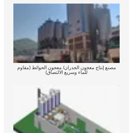
مصنع إنتاج معجون الجدران/ معجون الحوائط (مقاوم
للماء وسريع الالتصاق)