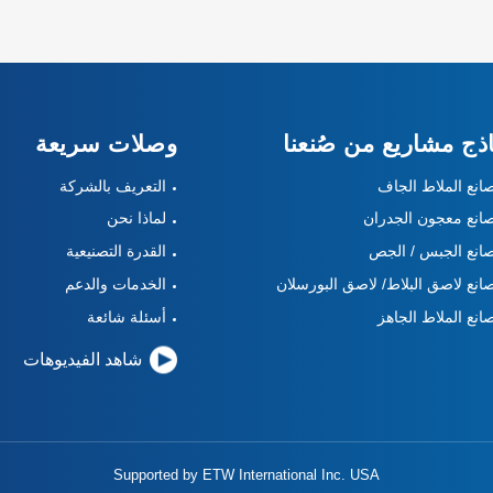
ذج مشاريع من صُنعنا
وصلات سريعة
انع الملاط الجاف
التعريف بالشركة
انع معجون الجدران
لماذا نحن
انع الجبس / الجص
القدرة التصنيعية
انع لاصق البلاط/ لاصق البورسلان
الخدمات والدعم
انع الملاط الجاهز
أسئلة شائعة
شاهد الفيديوهات
Supported by ETW International Inc. USA